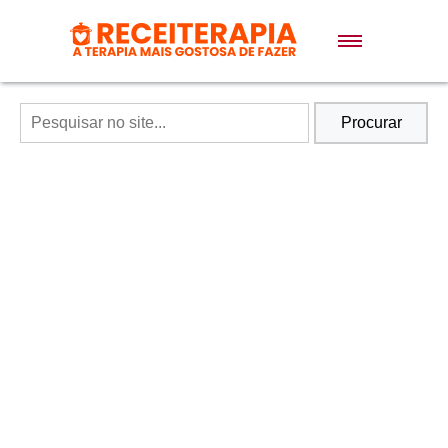
Doces e Sobremesas
Air Fryer
Procurar
Massas
Lanches
Bolos
Pães
Sopas