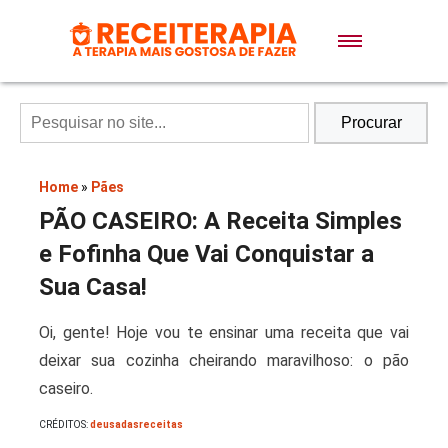
Doces e Sobremesas
Air Fryer
Procurar
Massas
Home
»
Pães
PÃO CASEIRO: A Receita Simples
Lanches
e Fofinha Que Vai Conquistar a
Sua Casa!
Bolos
Oi, gente! Hoje vou te ensinar uma receita que vai
deixar sua cozinha cheirando maravilhoso: o pão
Pães
caseiro.
CRÉDITOS:
deusadasreceitas
Sopas