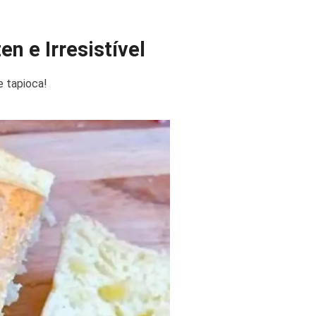
n e Irresistível
e tapioca!