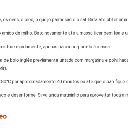
ite, os ovos, o óleo, o queijo parmesão e o sal. Bata até obter u
o amido de milho. Bata novamente até a massa ficar bem lisa e u
misture rapidamente, apenas para incorporá-lo à massa.
 de bolo inglês previamente untada com margarina e polvilhada
ir).
180°C por aproximadamente 40 minutos ou até que o pão fique d
co e desenforme. Sirva ainda matininho para aproveitar toda a m
deo