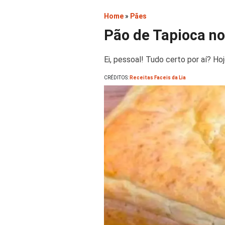
Home
»
Pães
Pão de Tapioca no 
Ei, pessoal! Tudo certo por aí? Hoj
CRÉDITOS:
Receitas Faceis da Lia