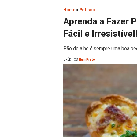
Home
»
Petisco
Aprenda a Fazer P
Fácil e Irresistível
Pão de alho é sempre uma boa ped
CRÉDITOS:
Num Prato