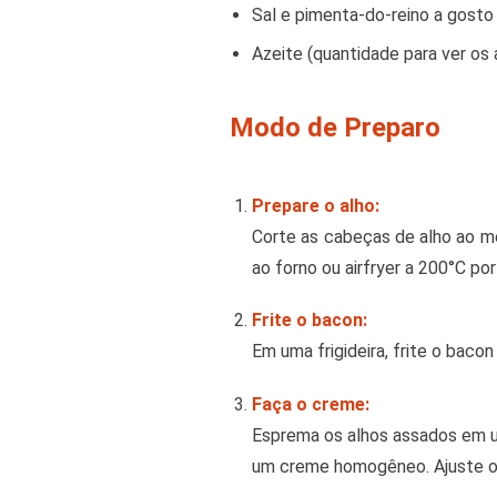
Sal e pimenta-do-reino a gosto
Azeite (quantidade para ver os 
Modo de Preparo
Prepare o alho:
Corte as cabeças de alho ao me
ao forno ou airfryer a 200°C po
Frite o bacon:
Em uma frigideira, frite o bacon
Faça o creme:
Esprema os alhos assados ​​em u
um creme homogêneo. Ajuste o s