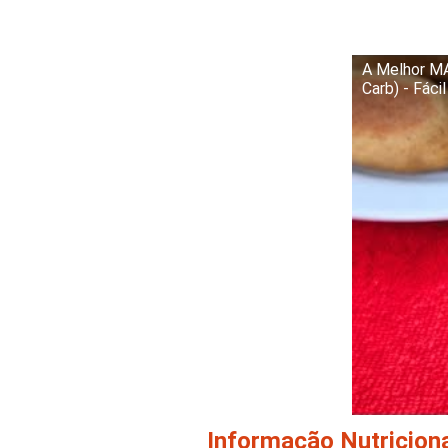
A Melhor 
Carb) - Fáci
Informação Nutricion