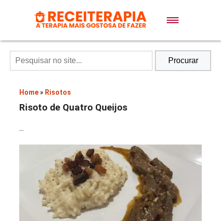
Doces e Sobremesas
Air Fryer
Procurar
Massas
Home
»
Risotos
Risoto de Quatro Queijos
Lanches
...
Bolos
Pães
Sopas