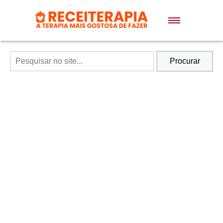
Doces e Sobremesas
Air Fryer
Procurar
Massas
Lanches
Bolos
Pães
Sopas