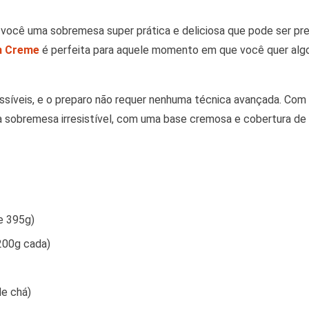
m você uma sobremesa super prática e deliciosa que pode ser p
m Creme
é perfeita para aquele momento em que você quer al
ssíveis, e o preparo não requer nenhuma técnica avançada. Com
ma sobremesa irresistível, com uma base cremosa e cobertura d
e 395g)
 200g cada)
de chá)