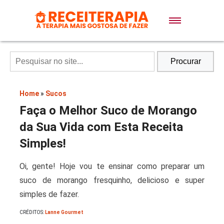
Doces e Sobremesas
Air Fryer
Procurar
Massas
Home
»
Sucos
Faça o Melhor Suco de Morango
Lanches
da Sua Vida com Esta Receita
Simples!
Bolos
Oi, gente! Hoje vou te ensinar como preparar um
suco de morango fresquinho, delicioso e super
Pães
simples de fazer.
CRÉDITOS:
Lanne Gourmet
Sopas