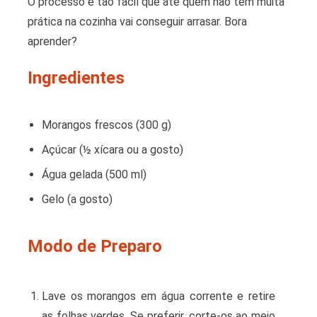
O processo é tão fácil que até quem não tem muita
prática na cozinha vai conseguir arrasar. Bora
aprender?
Ingredientes
Morangos frescos (300 g)
Açúcar (½ xícara ou a gosto)
Água gelada (500 ml)
Gelo (a gosto)
Modo de Preparo
Lave os morangos em água corrente e retire
as folhas verdes. Se preferir, corte-os ao meio