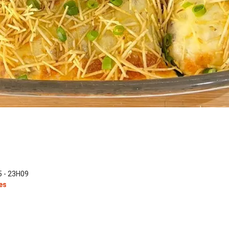
 - 23H09
es