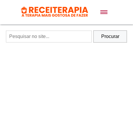
Doces e Sobremesas
Air Fryer
Procurar
Massas
Lanches
Bolos
Pães
Sopas