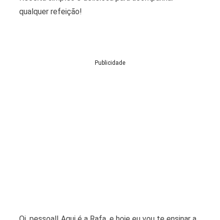
qualquer refeição!
Publicidade
Oi, pessoal! Aqui é a Rafa, e hoje eu vou te ensinar a