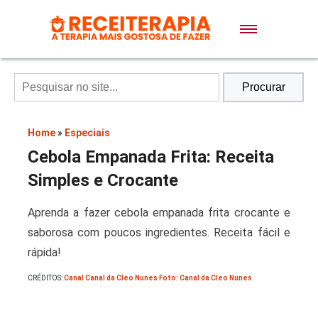
Doces e Sobremesas
Air Fryer
Procurar
Massas
Home
»
Especiais
Cebola Empanada Frita: Receita
Lanches
Simples e Crocante
Aprenda a fazer cebola empanada frita crocante e
Bolos
saborosa com poucos ingredientes. Receita fácil e
rápida!
Pães
CRÉDITOS:
Canal Canal da Cleo Nunes Foto: Canal da Cleo Nunes
Sopas