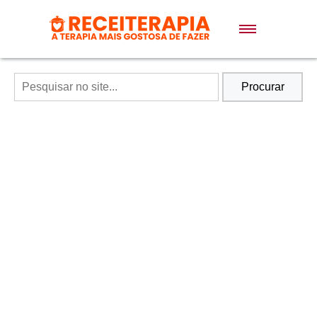
Doces e Sobremesas
Air Fryer
Procurar
Massas
Lanches
Bolos
Pães
Sopas