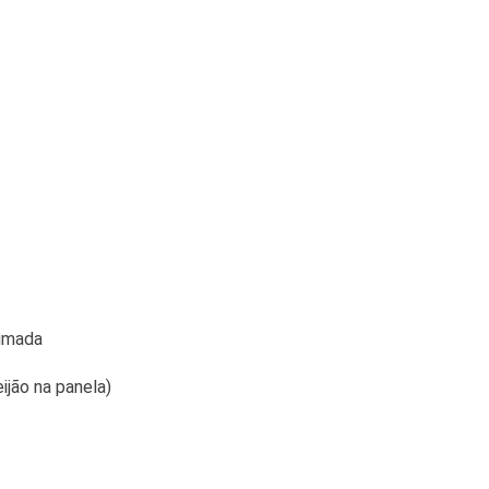
fumada
eijão na panela)