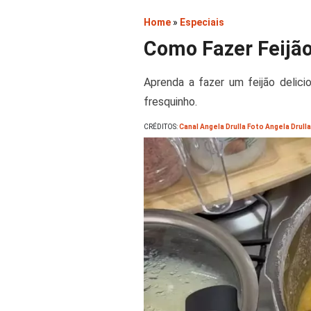
Home
»
Especiais
Como Fazer Feijã
Aprenda a fazer um feijão delici
fresquinho.
CRÉDITOS:
Canal Angela Drulla Foto Angela Drulla