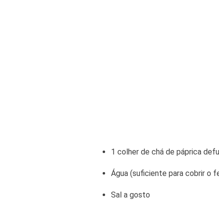
1 colher de chá de páprica de
Água (suficiente para cobrir o f
Sal a gosto