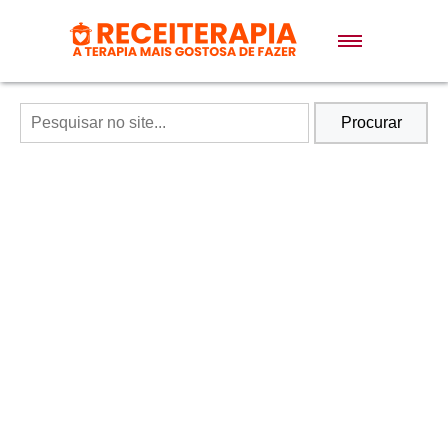
Doces e Sobremesas
Air Fryer
Procurar
Massas
Lanches
Bolos
Pães
Sopas