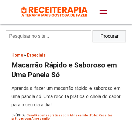
Doces e Sobremesas
Air Fryer
Procurar
Massas
Home
»
Especiais
Macarrão Rápido e Saboroso em
Lanches
Uma Panela Só
Aprenda a fazer um macarrão rápido e saboroso em
Bolos
uma panela só. Uma receita prática e cheia de sabor
para o seu dia a dia!
Pães
CRÉDITOS:
Canal Receitas práticas com Aline camilo | Foto: Receitas
práticas com Aline camilo
Sopas