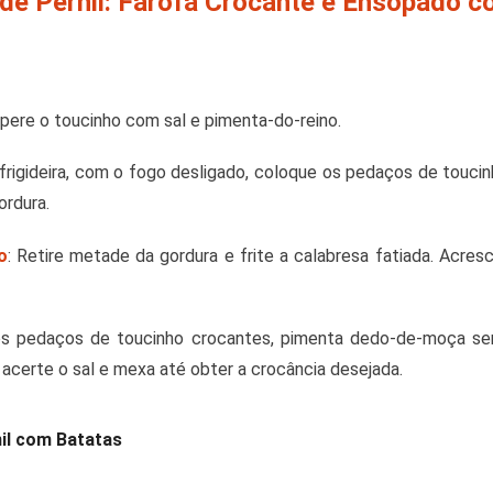
de Pernil: Farofa Crocante e Ensopado c
pere o toucinho com sal e pimenta-do-reino.
frigideira, com o fogo desligado, coloque os pedaços de toucin
ordura.
o
: Retire metade da gordura e frite a calabresa fatiada. Acre
os pedaços de toucinho crocantes, pimenta dedo-de-moça s
 acerte o sal e mexa até obter a crocância desejada.
il com Batatas