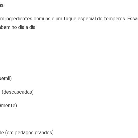
s.
om ingredientes comuns e um toque especial de temperos. Essas 
em no dia a dia.
ernil)
s (descascadas)
namente)
nde (em pedaços grandes)