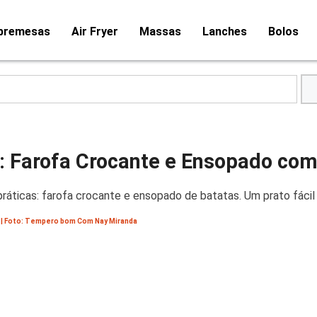
bremesas
Air Fryer
Massas
Lanches
Bolos
l: Farofa Crocante e Ensopado co
práticas: farofa crocante e ensopado de batatas. Um prato fácil
| Foto: Tempero bom Com Nay Miranda