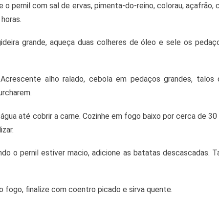
 o pernil com sal de ervas, pimenta-do-reino, colorau, açafrão, 
 horas.
gideira grande, aqueça duas colheres de óleo e sele os pedaço
 Acrescente alho ralado, cebola em pedaços grandes, talos
urcharem.
 água até cobrir a carne. Cozinhe em fogo baixo por cerca de 30 a
izar.
ndo o pernil estiver macio, adicione as batatas descascadas. 
 o fogo, finalize com coentro picado e sirva quente.