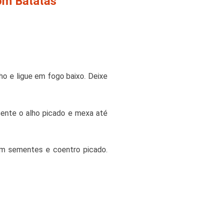
om Batatas
ho e ligue em fogo baixo. Deixe
scente o alho picado e mexa até
em sementes e coentro picado.