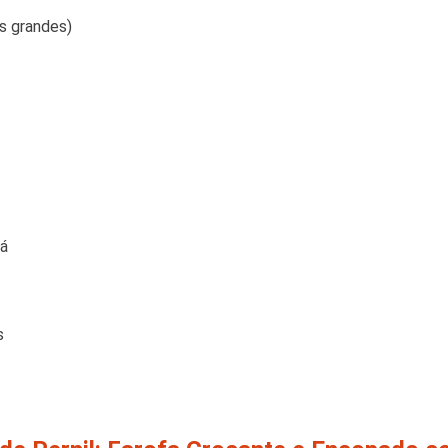
s grandes)
há
s