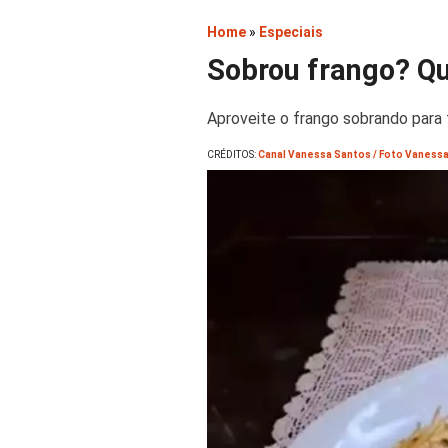
Home
»
Especiais
Sobrou frango? Qu
Aproveite o frango sobrando para 
CRÉDITOS:
Canal Vanessa Santos / Foto Vaness