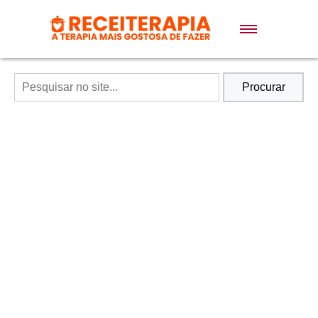
Doces e Sobremesas
Air Fryer
Procurar
Massas
Lanches
Bolos
Pães
Sopas