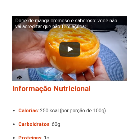
Doce de manga cremoso e saboroso: você não
vai acreditar que não tem açúcar!
Informação Nutricional
Calorias
: 250 kcal (por porção de 100g)
Carboidratos
: 60g
Proteínas
: 1g