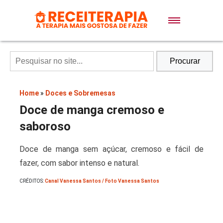
Doces e Sobremesas
Air Fryer
Procurar
Massas
Home
»
Doces e Sobremesas
Doce de manga cremoso e
Lanches
saboroso
Doce de manga sem açúcar, cremoso e fácil de
Bolos
fazer, com sabor intenso e natural.
CRÉDITOS:
Canal Vanessa Santos / Foto Vanessa Santos
Pães
Sopas