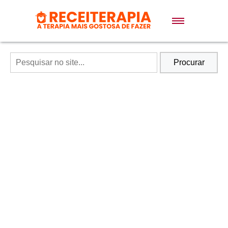
Doces e Sobremesas
Air Fryer
Procurar
Massas
Lanches
Bolos
Pães
Sopas