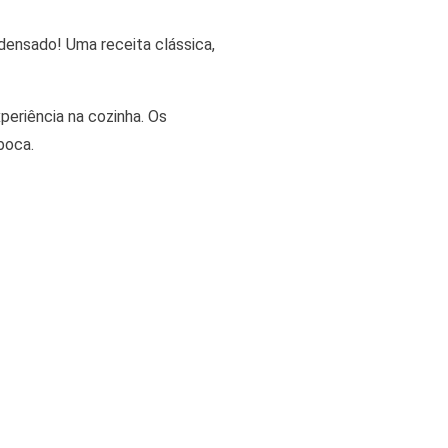
densado! Uma receita clássica,
eriência na cozinha. Os
boca.