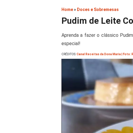
Home
»
Doces e Sobremesas
Pudim de Leite C
Aprenda a fazer o clássico Pudim
especial!
CRÉDITOS:
Canal Receitas da Dona Maria | Foto: