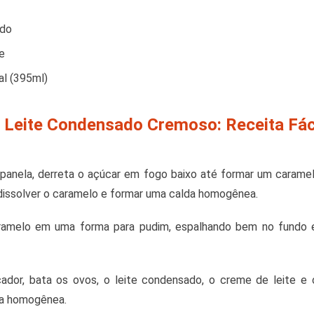
ado
e
al (395ml)
Leite Condensado Cremoso: Receita Fác
panela, derreta o açúcar em fogo baixo até formar um caramel
issolver o caramelo e formar uma calda homogênea.
ramelo em uma forma para pudim, espalhando bem no fundo e 
ficador, bata os ovos, o leite condensado, o creme de leite e 
ra homogênea.