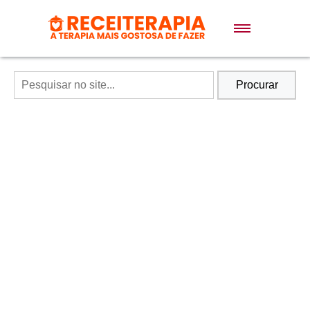
Doces e Sobremesas
Air Fryer
Procurar
Massas
Lanches
Bolos
Pães
Sopas