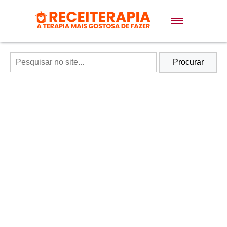
Doces e Sobremesas
Air Fryer
Procurar
Massas
Lanches
Bolos
Pães
Sopas