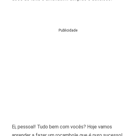
Publicidade
Ei, pessoal! Tudo bem com vocês? Hoje vamos
aprender a fazer um rocambole que é puro sucesso!