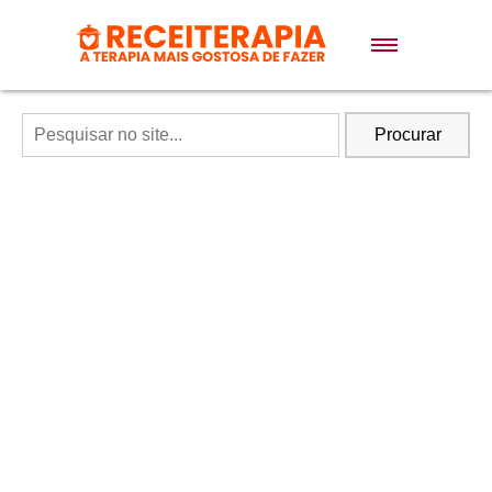
Doces e Sobremesas
Air Fryer
Procurar
Massas
Lanches
Bolos
Pães
Sopas