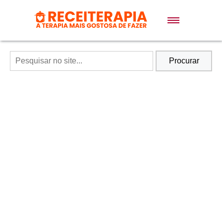
Doces e Sobremesas
Air Fryer
Procurar
Massas
Lanches
Bolos
Pães
Sopas