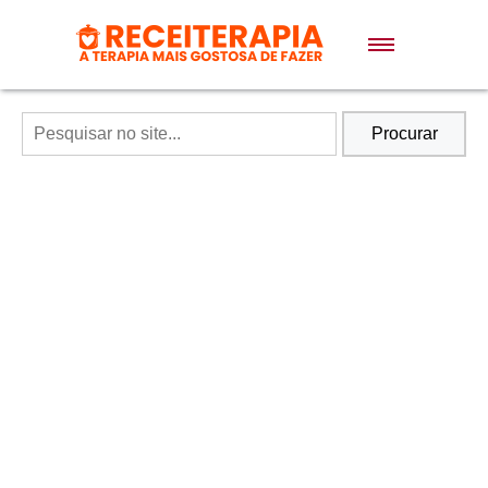
Doces e Sobremesas
Air Fryer
Procurar
Massas
Lanches
Bolos
Pães
Sopas