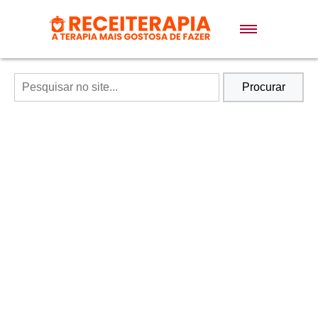
Doces e Sobremesas
Air Fryer
Procurar
Massas
Lanches
Bolos
Pães
Sopas