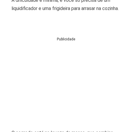
A dificuldade é mínima, e você só precisa de um
liquidificador e uma frigideira para arrasar na cozinha.
Publicidade