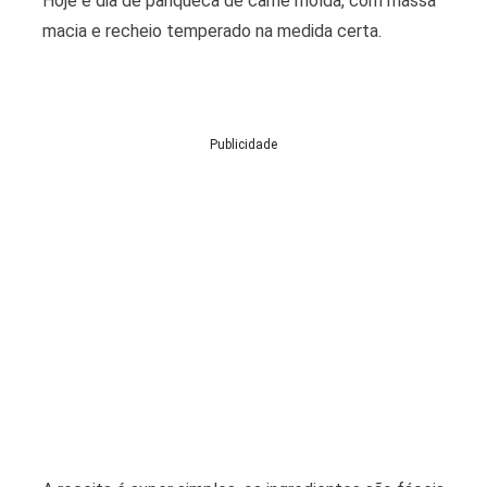
Hoje é dia de panqueca de carne moída, com massa
macia e recheio temperado na medida certa.
Publicidade