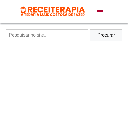
Doces e Sobremesas
Air Fryer
Procurar
Massas
Lanches
Bolos
Pães
Sopas