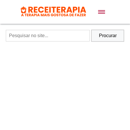
Doces e Sobremesas
Air Fryer
Procurar
Massas
Lanches
Bolos
Pães
Sopas