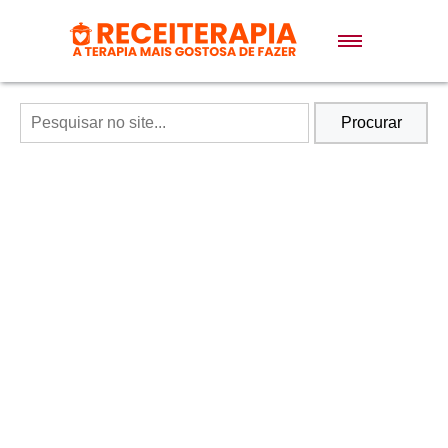
Doces e Sobremesas
Air Fryer
Procurar
Massas
Lanches
Bolos
Pães
Sopas