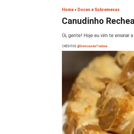
Home
»
Doces e Sobremesas
Canudinho Rechead
Oi, gente! Hoje eu vim te ensinar
CRÉDITOS:
@DeliciasdaTiaIlma